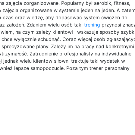
a zajęcia zorganizowane. Popularny był aerobik, fitness,
ją zajęcia organizowane w systemie jeden na jeden. A zate
 ma czas oraz wiedzę, aby dopasować system ćwiczeń do
az założeń. Zdaniem wielu osób taki
trening
przynosi znac
bowiem, na czym zależy klientowi i wskazuje sposoby szybk
y chce wyłącznie schudnąć. Coraz więcej osób zgłaszający
j sprecyzowane plany. Zależy im na pracy nad konkretnymi
ytrzymałość. Zatrudnienie profesjonalisty na indywidualne
j jednak wielu klientów siłowni traktuje taki wydatek w
również lepsze samopoczucie. Poza tym trener personalny