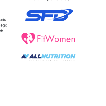
m
znie
iego
ch