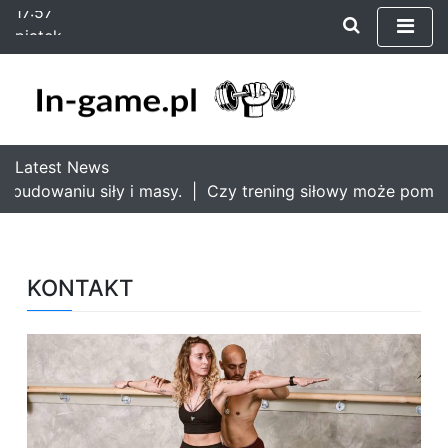
17:57
S
piątek
k
7 sierpnia 2026
i
17:57
p
t
o
c
Latest News
o
 budowaniu siły i masy. |
Czy trening siłowy może pomóc 
n
t
e
n
KONTAKT
t