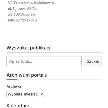
Wyszukaj publikacji
S
Szukaj
z
u
Archiwum portalu
k
a
Archiwa
j
Kalendarz