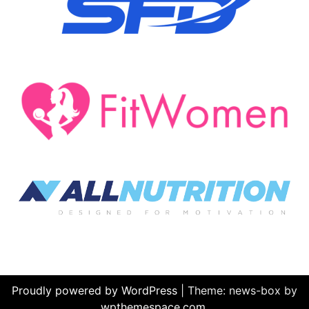
Proudly powered by WordPress
|
Theme: news-box by
wpthemespace.com
.