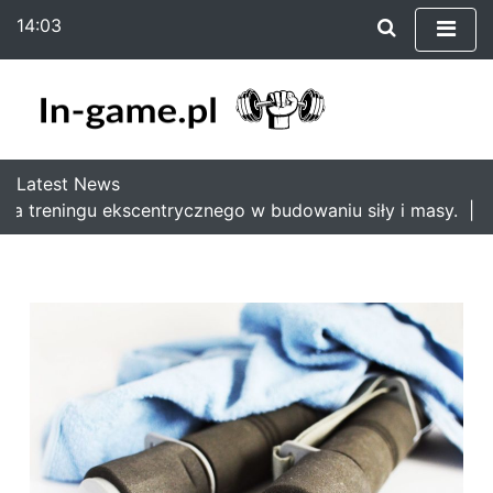
S
14:03
k
czwartek
i
6 sierpnia 2026
p
t
o
c
Latest News
o
la treningu ekscentrycznego w budowaniu siły i masy. |
Cz
n
t
e
n
t