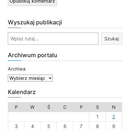
Wyszukaj publikacji
S
Szukaj
z
u
Archiwum portalu
k
a
Archiwa
j
Kalendarz
P
W
Ś
C
P
S
N
1
2
3
4
5
6
7
8
9