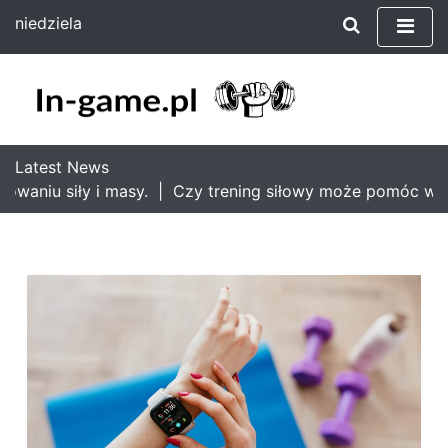
S
niedziela
k
9 sierpnia 2026
i
13:33
p
t
o
c
Latest News
o
aniu siły i masy. |
Czy trening siłowy może pomóc w bie
n
t
e
n
t