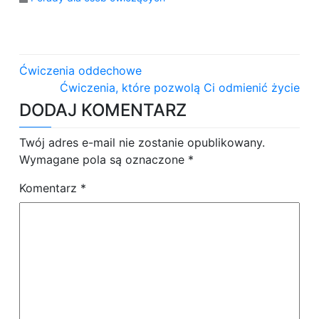
N
Ćwiczenia oddechowe
a
Ćwiczenia, które pozwolą Ci odmienić życie
DODAJ KOMENTARZ
w
i
Twój adres e-mail nie zostanie opublikowany.
Wymagane pola są oznaczone
*
g
Komentarz
*
a
c
j
a
w