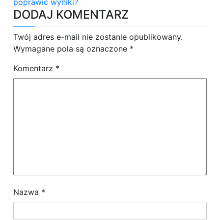
w
poprawić wyniki?
DODAJ KOMENTARZ
i
g
Twój adres e-mail nie zostanie opublikowany.
Wymagane pola są oznaczone
*
a
Komentarz
*
c
j
a
w
p
i
s
Nazwa
*
u