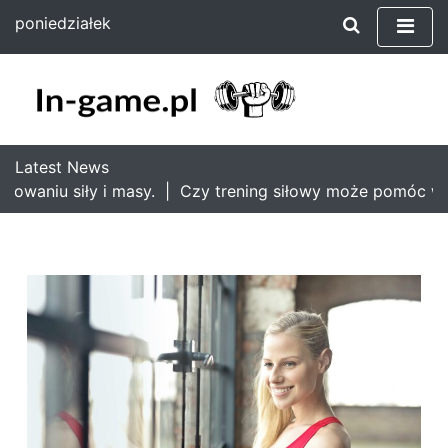
S
poniedziałek
k
10 sierpnia 2026
i
15:09
p
t
o
c
Latest News
o
waniu siły i masy. |
Czy trening siłowy może pomóc w bi
n
t
e
n
t