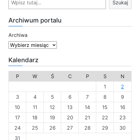
Szukaj
z
u
Archiwum portalu
k
a
Archiwa
j
Kalendarz
P
W
Ś
C
P
S
N
1
2
3
4
5
6
7
8
9
10
11
12
13
14
15
16
17
18
19
20
21
22
23
24
25
26
27
28
29
30
31