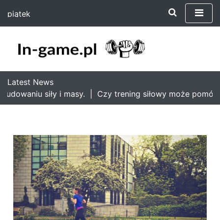
S
piątek
k
7 sierpnia 2026
i
07:35
p
t
o
c
Latest News
o
udowaniu siły i masy. |
Czy trening siłowy może pomóc w
n
t
e
n
t