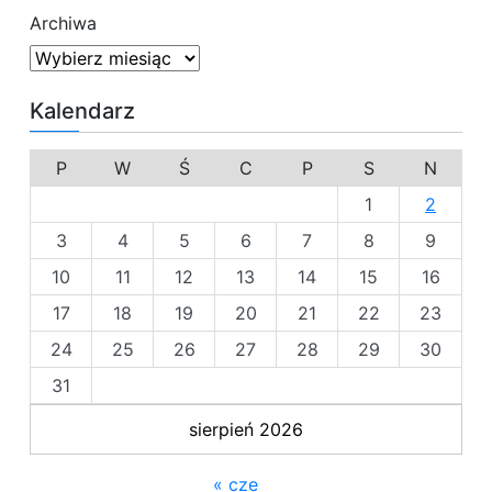
a
c
Archiwa
j
j
a
Kalendarz
w
P
W
Ś
C
P
S
N
p
1
2
i
3
4
5
6
7
8
9
s
10
11
12
13
14
15
16
u
17
18
19
20
21
22
23
24
25
26
27
28
29
30
31
sierpień 2026
« cze