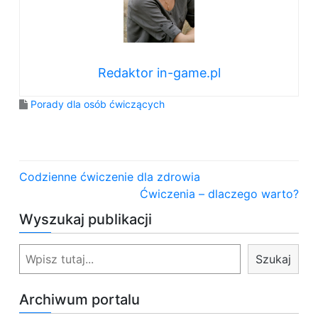
Redaktor in-game.pl
Porady dla osób ćwiczących
N
Codzienne ćwiczenie dla zdrowia
a
Ćwiczenia – dlaczego warto?
Wyszukaj publikacji
w
i
S
Szukaj
z
g
u
Archiwum portalu
a
k