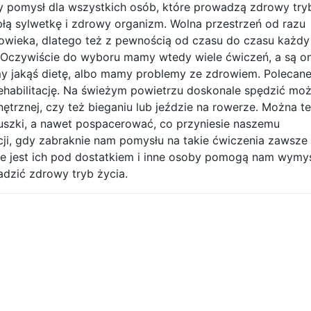
y pomysł dla wszystkich osób, które prowadzą zdrowy try
płą sylwetkę i zdrowy organizm. Wolna przestrzeń od razu
wieka, dlatego też z pewnością od czasu do czasu każdy
 Oczywiście do wyboru mamy wtedy wiele ćwiczeń, a są o
y jakąś dietę, albo mamy problemy ze zdrowiem. Polecane
ehabilitację. Na świeżym powietrzu doskonale spędzić mo
ętrznej, czy też bieganiu lub jeździe na rowerze. Można t
zuszki, a nawet pospacerować, co przyniesie naszemu
ji, gdy zabraknie nam pomysłu na takie ćwiczenia zawsze
ie jest ich pod dostatkiem i inne osoby pomogą nam wymyś
dzić zdrowy tryb życia.