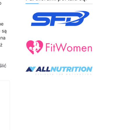
b
ne
 są
żna
eż
lić