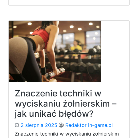
n
P
o
r
ó
w
n
a
n
i
e
:
h
a
Znaczenie techniki w
n
t
wyciskaniu żołnierskim –
l
jak unikać błędów?
e
,
2 sierpnia 2025
Redaktor in-game.pl
s
z
Znaczenie techniki w wyciskaniu żołnierskim
t