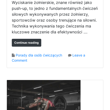
Wyciskanie żołnierskie, znane również jako
a
push-up, to jedno z fundamentalnych ćwiczeń
n
siłowych wykonywanych przez żołnierzy,
g
sportowców oraz osoby trenujące na siłowni.
a
Technika wykonywania tego ćwiczenia ma
c
z
kluczowe znaczenie dla efektywności ....
y
m
Continue reading
a
s
Porady dla osób ćwiczących
Leave a
z
o
Comment
y
n
n
Z
y
n
–
a
c
c
o
z
w
e
y
n
b
i
r