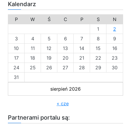
a
Kalendarz
y
a
s
ł
p
t
o
P
W
Ś
C
P
S
N
e
o
ś
m
1
2
c
p
w
i
3
4
5
6
7
8
9
r
.
p
o
10
11
12
13
14
15
16
g
i
17
18
19
20
21
22
23
r
e
24
25
26
27
28
29
30
s
s
31
j
a
i
sierpień 2026
l
c
i
h
n
« cze
i
o
Partnerami portalu są:
w
e