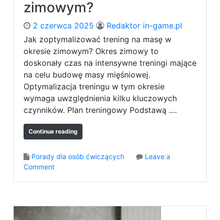
zimowym?
o
ę
s
d
2 czerwca 2025
Redaktor in-game.pl
t
ó
a
w
Jak zoptymalizować trening na masę w
w
?
okresie zimowym? Okres zimowy to
o
doskonały czas na intensywne treningi mające
w
na celu budowę masy mięśniowej.
e
Optymalizacja treningu w tym okresie
p
wymaga uwzględnienia kilku kluczowych
o
m
czynników. Plan treningowy Podstawą ....
a
g
Continue reading
a
j
Porady dla osób ćwiczących
Leave a
ą
o
Comment
w
n
b
J
u
a
d
k
o
z