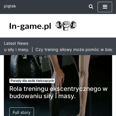
S
piątek
k
7 sierpnia 2026
i
12:14
p
t
o
c
Latest News
o
 i masy. |
Czy trening siłowy może pomóc w bieganiu? Ja
n
t
e
n
t
Porady dla osób ćwiczących
Rola treningu ekscentrycznego w
budowaniu siły i masy.
Full story