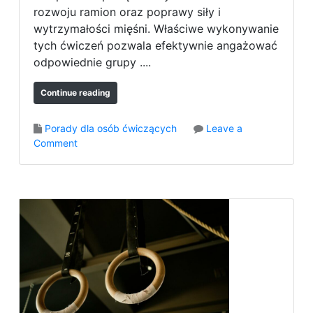
y
rozwoju ramion oraz poprawy siły i
c
wytrzymałości mięśni. Właściwe wykonywanie
h
tych ćwiczeń pozwala efektywnie angażować
w
b
odpowiednie grupy ....
u
d
Continue reading
o
w
Porady dla osób ćwiczących
Leave a
a
o
Comment
n
n
i
J
u
a
s
k
i
p
ł
r
y
a
m
w
i
i
ę
d
ś
ł
n