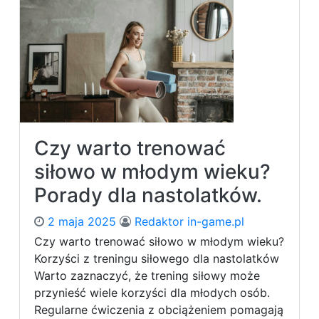
w
o
i
p
e
t
s
y
i
m
ł
a
y
l
?
i
z
Czy warto trenować
o
w
siłowo w młodym wieku?
a
Porady dla nastolatków.
ć
s
2 maja 2025
Redaktor in-game.pl
w
ó
Czy warto trenować siłowo w młodym wieku?
j
Korzyści z treningu siłowego dla nastolatków
t
Warto zaznaczyć, że trening siłowy może
r
przynieść wiele korzyści dla młodych osób.
e
Regularne ćwiczenia z obciążeniem pomagają
n