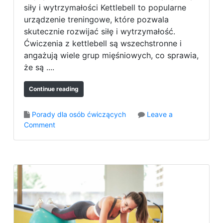
s
siły i wytrzymałości Kettlebell to popularne
–
urządzenie treningowe, które pozwala
c
skutecznie rozwijać siłę i wytrzymałość.
o
Ćwiczenia z kettlebell są wszechstronne i
t
angażują wiele grup mięśniowych, co sprawia,
o
j
że są ....
e
s
Continue reading
t
i
Porady dla osób ćwiczących
Leave a
j
o
Comment
a
n
k
N
g
a
o
j
s
l
t
e
o
p
s
s
o
z
w