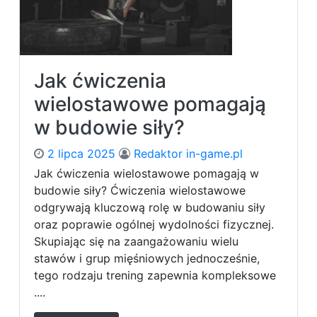
e
a
t
ć
e
?
c
h
Jak ćwiczenia
n
i
wielostawowe pomagają
k
w budowie siły?
i
w
2 lipca 2025
Redaktor in-game.pl
w
y
Jak ćwiczenia wielostawowe pomagają w
c
budowie siły? Ćwiczenia wielostawowe
i
odgrywają kluczową rolę w budowaniu siły
s
oraz poprawie ogólnej wydolności fizycznej.
k
Skupiając się na zaangażowaniu wielu
a
stawów i grup mięśniowych jednocześnie,
n
i
tego rodzaju trening zapewnia kompleksowe
u
....
ż
o