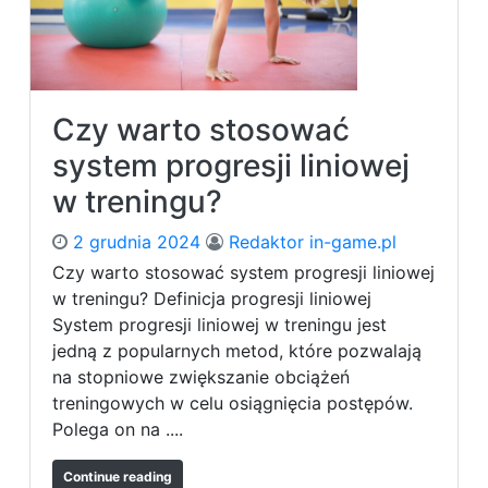
e
a
ć
ć
w
?
i
c
Czy warto stosować
z
e
system progresji liniowej
n
w treningu?
i
a
2 grudnia 2024
Redaktor in-game.pl
z
k
Czy warto stosować system progresji liniowej
e
w treningu? Definicja progresji liniowej
t
System progresji liniowej w treningu jest
t
jedną z popularnych metod, które pozwalają
l
na stopniowe zwiększanie obciążeń
e
treningowych w celu osiągnięcia postępów.
b
e
Polega on na ....
l
l
Continue reading