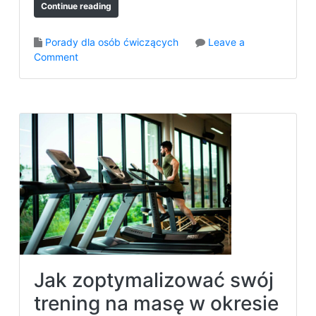
Continue reading
ł
n
Porady dla osób ćwiczących
Leave a
i
o
Comment
e
n
r
J
s
a
k
k
i
ć
m
w
–
i
j
c
a
z
k
e
u
n
n
i
i
a
k
w
a
Jak zoptymalizować swój
i
ć
e
b
trening na masę w okresie
l
ł