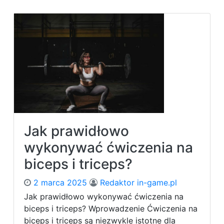
P
o
o
l
r
a
a
ć
d
w
y
i
d
c
l
z
a
e
n
ń
a
i
s
z
Jak prawidłowo
t
o
o
m
wykonywać ćwiczenia na
l
e
biceps i triceps?
a
t
t
r
k
2 marca 2025
Redaktor in-game.pl
y
ó
c
Jak prawidłowo wykonywać ćwiczenia na
w
z
biceps i triceps? Wprowadzenie Ćwiczenia na
.
n
biceps i triceps są niezwykle istotne dla