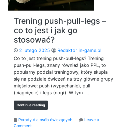
o
i
w
o
o
w
Trening push-pull-legs –
w
e
y
co to jest i jak go
j
k
.
stosować?
o
n
2 lutego 2025
Redaktor in-game.pl
y
w
Co to jest trening push-pull-legs? Trening
a
push-pull-legs, znany również jako PPL, to
ć
popularny podział treningowy, który skupia
ć
się na podziale ćwiczeń na trzy główne grupy
w
mięśniowe: push (wypychanie), pull
i
(ciągnięcie) i legs (nogi). W tym ....
c
z
e
Continue reading
n
i
Porady dla osób ćwiczących
Leave a
a
o
Comment