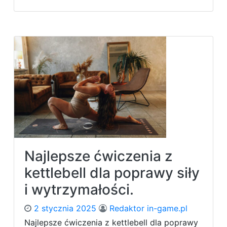
n
n
a
T
b
r
i
e
c
n
e
i
p
n
s
g
i
p
t
u
r
s
i
h
c
-
e
p
p
Najlepsze ćwiczenia z
u
s
l
kettlebell dla poprawy siły
?
l
i wytrzymałości.
-
l
2 stycznia 2025
Redaktor in-game.pl
e
g
Najlepsze ćwiczenia z kettlebell dla poprawy