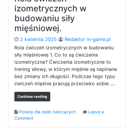
w
a
izometrycznych w
y
ć
m
budowaniu siły
s
?
i
mięśniowej.
ł
o
2 kwietnia 2025
Redaktor in-game.pl
w
Rola ćwiczeń izometrycznych w budowaniu
o
siły mięśniowej 1. Co to są ćwiczenia
w
m
izometryczne? Ćwiczenia izometryczne to
ł
trening siłowy, w którym mięśnie są napinane
o
bez zmiany ich długości. Podczas tego typu
d
ćwiczeń mięśnie pracują przeciwko sobie ....
y
m
Continue reading
w
i
e
Porady dla osób ćwiczących
Leave a
k
o
Comment
u
n
?
R