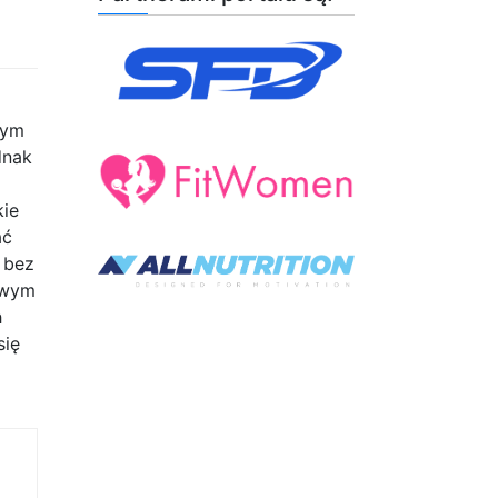
tym
dnak
kie
ać
 bez
kawym
h
się