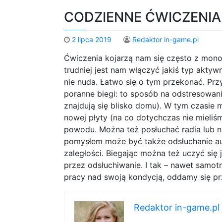
CODZIENNE ĆWICZENI
2 lipca 2019
Redaktor in-game.pl
Ćwiczenia kojarzą nam się często z monot
trudniej jest nam włączyć jakiś typ akty
nie nuda. Łatwo się o tym przekonać. Pr
poranne biegi: to sposób na odstresowanie
znajdują się blisko domu). W tym czasie 
nowej płyty (na co dotychczas nie mieli
powodu. Można też posłuchać radia lub n
pomysłem może być także odsłuchanie au
zaległości. Biegając można też uczyć się 
przez odsłuchiwanie. I tak – nawet samo
pracy nad swoją kondycją, oddamy się pr
Redaktor in-game.pl