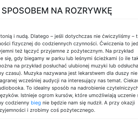
A SPOSOBEM NA ROZRYWKĘ
onią i nudą. Dlatego – jeśli dotychczas nie ćwiczyliśmy – 
wności fizycznej do codziennych czynności. Ćwiczenia to je
zyjemni też łączyć przyjemne z pożytecznym. Na przykład
 się, gdy biegamy w parku lub leśnymi ścieżkami (o ile ta
można na przykład posłuchać ulubionej muzyki lub odsłuch
śmy czasu). Muzyka nazywana jest lekarstwem dla duszy nie
agranej wcześniej audycji na interesujący nas temat. Cie
diobooka. To idealny sposób na nadrobienie czytelniczyc
języków. Istnieje ogrom kursów, które umożliwiają uczenie 
tny codzienny
bieg
nie będzie nam się nudził. A przy okazji
zyjemności i zrobimy coś pożytecznego.