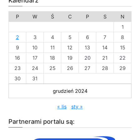
Kalendarz
ć
s
y
P
W
Ś
C
P
S
N
s
1
t
e
2
3
4
5
6
7
8
m
p
9
10
11
12
13
14
15
r
16
17
18
19
20
21
22
o
g
23
24
25
26
27
28
29
r
30
31
e
s
grudzień 2024
j
i
l
« lis
sty »
i
n
Partnerami portalu są:
i
o
w