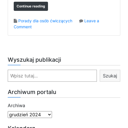
Continue reading
Porady dla osób ćwiczących
Leave a
o
Comment
n
C
z
y
w
Wyszukaj publikacji
a
r
S
t
Szukaj
z
o
u
s
Archiwum portalu
t
k
o
a
s
Archiwa
j
o
w
a